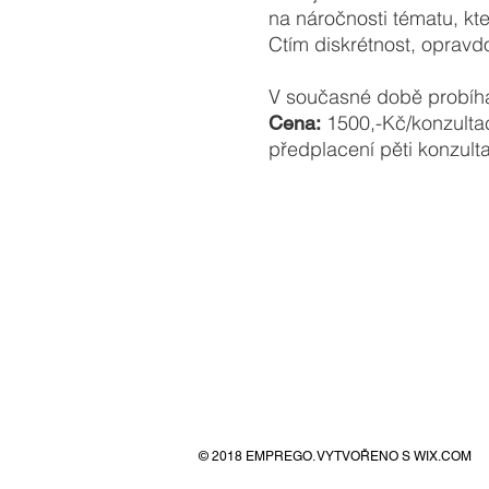
na náročnosti tématu, k
Ctím diskrétnost, opravd
V současné době probíha
1500,-Kč/konzultace
Cena:
předplacení pěti konzult
" Všichni rádi
že jednáme sp
- John Withmor
© 2018 EMPREGO. VYTVOŘENO S
WIX.COM