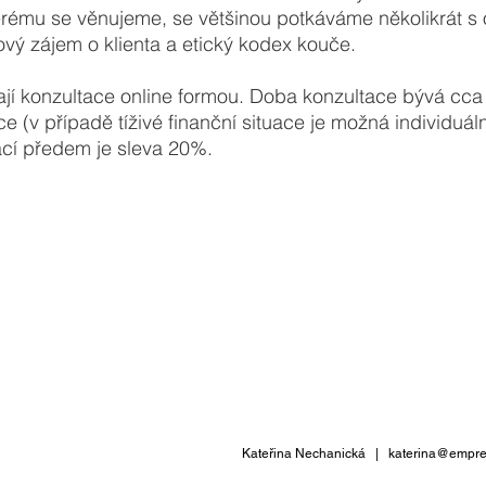
terému se věnujeme, se většinou potkáváme několikrát 
ový zájem o klienta a etický kodex kouče.
jí konzultace online formou. Doba konzultace bývá cca
 (v případě tíživé finanční situace je možná individuáln
ací předem je sleva 20%.
 věříme tomu, že problém spočívá v druhých lidech. Dává n
rávně a že my sami nemusíme nic měnit. "
e, zakladatel moderního koučování
Kateřina Nechanická |
katerina@empre