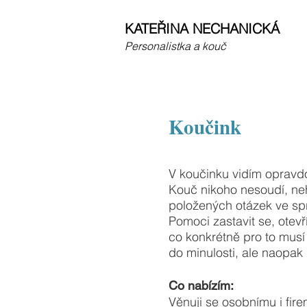
KATEŘINA NECHANICKÁ
Personalistka a kouč
Koučink
V koučinku vidím opravdov
Kouč nikoho nesoudí, ne
položených otázek ve sp
Pomoci zastavit se, otevř
co konkrétně pro to musí u
do minulosti, ale naopa
Co nabízím:
Věnuji se osobnímu i fire