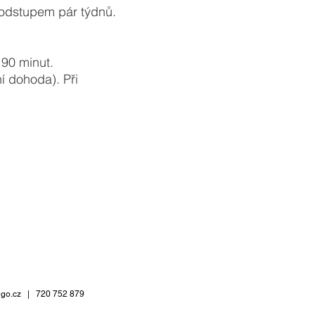
s odstupem pár týdnů.
 90 minut.
í dohoda). Při
ám to pocit,
go.cz
| 720 752 879