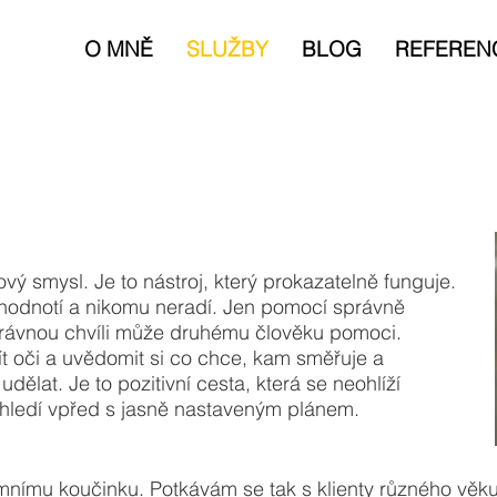
O MNĚ
SLUŽBY
BLOG
REFEREN
ý smysl. Je to nástroj, který prokazatelně funguje.
hodnotí a nikomu neradí. Jen pomocí správně
rávnou chvíli může druhému člověku pomoci.
ít oči a uvědomit si co chce, kam směřuje a
dělat. Je to pozitivní cesta, která se neohlíží
k hledí vpřed s jasně nastaveným plánem.
mnímu koučinku. Potkávám se tak s klienty různého věku 