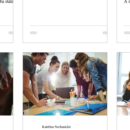
ba stále
A r
ohl
Kateřina Nechanická