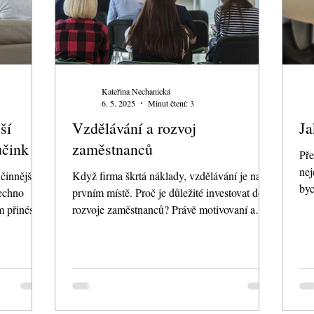
Kateřina Nechanická
6. 5. 2025
Minut čtení: 3
ší
Vzdělávání a rozvoj
Ja
učink
zaměstnanců
Pře
nej
činnější
Když firma škrtá náklady, vzdělávání je na
byc
šechno
prvním místě. Proč je důležité investovat do
pom
 přinést a
rozvoje zaměstnanců? Právě motivovaní a
loajální...