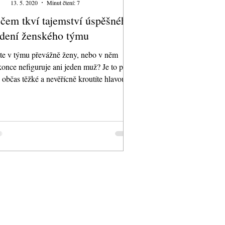
13. 5. 2020
Minut čtení: 7
čem tkví tajemství úspěšného
dení ženského týmu
e v týmu převážně ženy, nebo v něm
once nefiguruje ani jeden muž? Je to pro
 občas těžké a nevěřícně kroutíte hlavou
 tím, co...