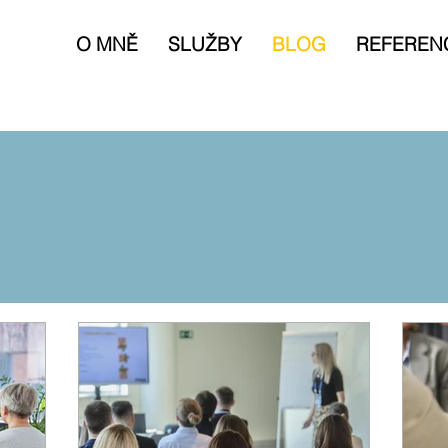
O MNĚ
SLUŽBY
BLOG
REFEREN