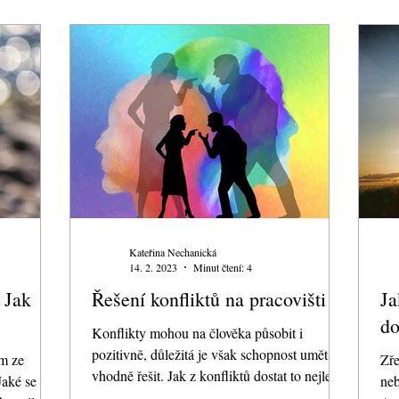
Kateřina Nechanická
14. 2. 2023
Minut čtení: 4
 Jak
Řešení konfliktů na pracovišti
Ja
d
Konflikty mohou na člověka působit i
pozitivně, důležitá je však schopnost umět je
ím ze
Zře
vhodně řešit. Jak z konfliktů dostat to nejlepší
Jaké se
neb
pro...