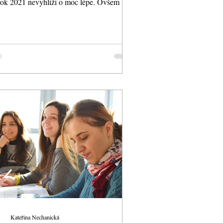
ok 2021 nevyhlíží o moc lépe. Ovšem bez
edu na...
Kateřina Nechanická