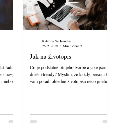
Kateřina Nechanická
26. 2. 2019
Minut čtení: 2
Jak na životopis
ást řadu
Co je podstatné při jeho tvorbě a jaké jsou
že s novým
dnešní trendy? Myslím, že každý personalista
m, nebo
vám poradí ohledně životopisu něco jiného. A
je...