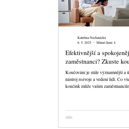
Kateřina Nechanická
6. 5. 2025
Minut čtení: 4
Efektivnější a spokojeněj
zaměstnanci? Zkuste ko
Koučování je stále významnější a ú
nástroj rozvoje a vedení lidí. Co v
koučink může vašim zaměstnancům
jak...