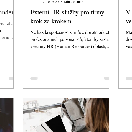
7. 10. 2020
Minut čtení: 6
pandemii
Externí HR služby pro firmy
V 
krok za krokem
ve
vrcholu,
a
Né každá společnost si může dovolit oddělení
Mát
nce udržet.
profesionálních personalistů, kteří by zastali
dok
všechny HR (Human Resources) oblasti,
vás
které...
nad