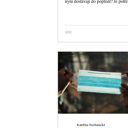
nyní dostávají do popředí? Je potře
přicházet s...
Kateřina Nechanická